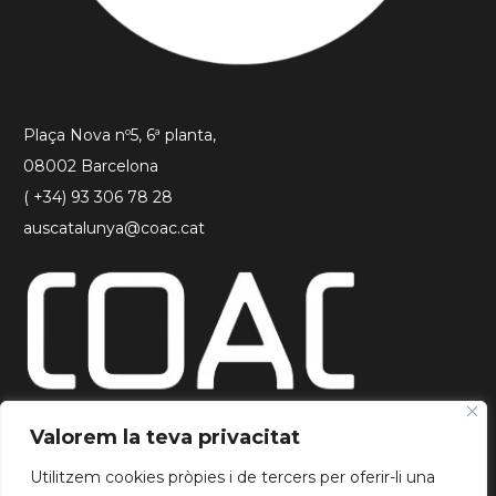
Plaça Nova nº5, 6ª planta,
08002 Barcelona
( +34) 93 306 78 28
auscatalunya@coac.cat
Valorem la teva privacitat
Utilitzem cookies pròpies i de tercers per oferir-li una