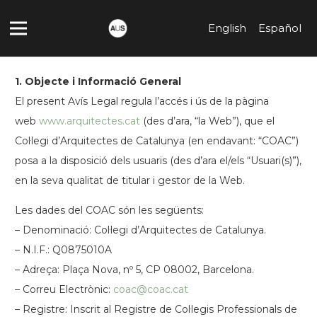
English
Español
1. Objecte i Informació General
El present Avís Legal regula l’accés i ús de la pàgina
web
www.arquitectes.cat
(des d’ara, “la Web”), que el
Col·legi d’Arquitectes de Catalunya (en endavant: “COAC”)
posa a la disposició dels usuaris (des d’ara el/els “Usuari(s)”),
en la seva qualitat de titular i gestor de la Web.
Les dades del COAC són les següents:
– Denominació: Col·legi d’Arquitectes de Catalunya.
– N.I.F.: Q0875010A
– Adreça: Plaça Nova, nº 5, CP 08002, Barcelona.
– Correu Electrònic:
coac@coac.cat
– Registre: Inscrit al Registre de Col·legis Professionals de