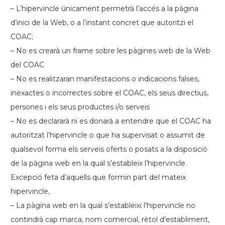
– L’hipervincle únicament permetrà l’accés a la pàgina
d’inici de la Web, o a l’instant concret que autoritzi el
COAC;
– No es crearà un frame sobre les pàgines web de la Web
del COAC
– No es realitzaran manifestacions o indicacions falses,
inexactes o incorrectes sobre el COAC, els seus directius,
persones i els seus productes i/o serveis
– No es declararà ni es donarà a entendre que el COAC ha
autoritzat l’hipervincle o que ha supervisat o assumit de
qualsevol forma els serveis oferts o posats a la disposició
de la pàgina web en la qual s’estableix l’hipervincle.
Excepció feta d’aquells que formin part del mateix
hipervincle,
– La pàgina web en la qual s’estableixi l’hipervincle no
contindrà cap marca, nom comercial, rètol d’establiment,