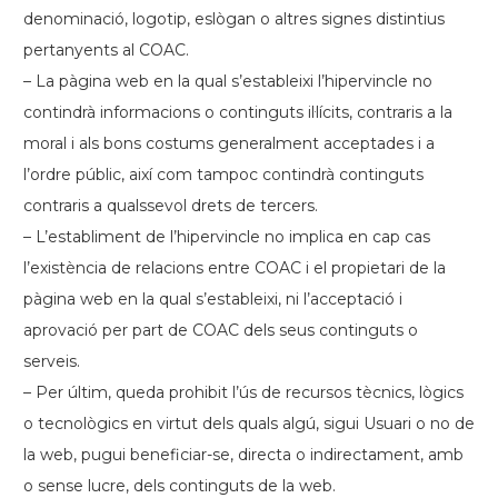
denominació, logotip, eslògan o altres signes distintius
pertanyents al COAC.
– La pàgina web en la qual s’estableixi l’hipervincle no
contindrà informacions o continguts il·lícits, contraris a la
moral i als bons costums generalment acceptades i a
l’ordre públic, així com tampoc contindrà continguts
contraris a qualssevol drets de tercers.
– L’establiment de l’hipervincle no implica en cap cas
l’existència de relacions entre COAC i el propietari de la
pàgina web en la qual s’estableixi, ni l’acceptació i
aprovació per part de COAC dels seus continguts o
serveis.
– Per últim, queda prohibit l’ús de recursos tècnics, lògics
o tecnològics en virtut dels quals algú, sigui Usuari o no de
la web, pugui beneficiar-se, directa o indirectament, amb
o sense lucre, dels continguts de la web.