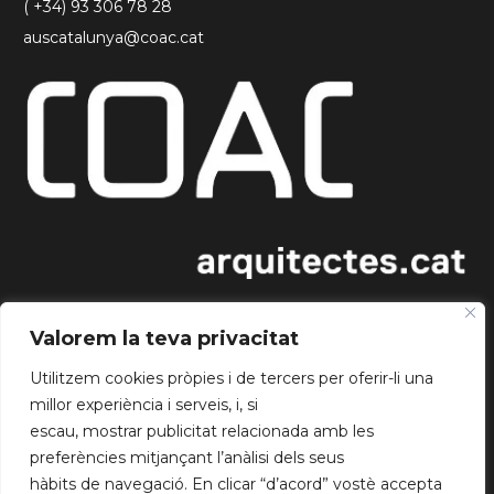
( +34) 93 306 78 28
auscatalunya@coac.cat
INFORMATION
Valorem la teva privacitat
About us
Utilitzem cookies pròpies i de tercers per oferir-li una
Blog
millor experiència i serveis, i, si
Get together
escau, mostrar publicitat relacionada amb les
Working groups
preferències mitjançant l’anàlisi dels seus
hàbits de navegació. En clicar “d’acord” vostè accepta