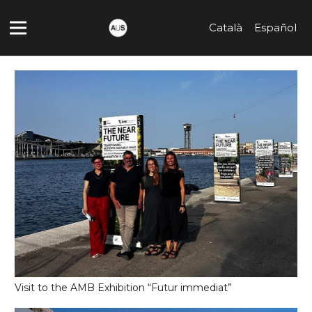
Català
Español
Visit to the AMB Exhibition “Futur immediat”