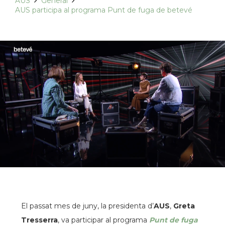
AUS
General
AUS participa al programa Punt de fuga de betevé
El passat mes de juny, la presidenta d’
AUS
,
Greta
Tresserra
, va participar al programa
Punt de fuga