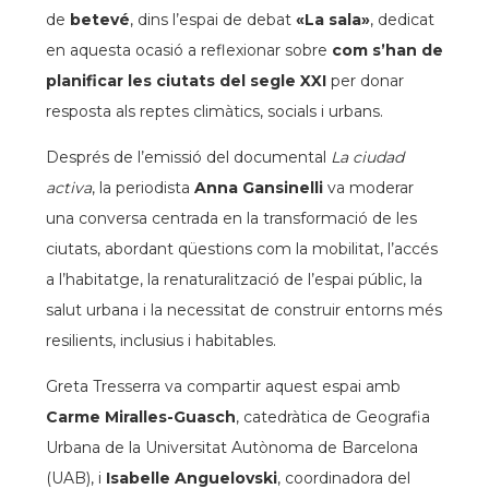
de
betevé
, dins l’espai de debat
«La sala»
, dedicat
en aquesta ocasió a reflexionar sobre
com s’han de
planificar les ciutats del segle XXI
per donar
resposta als reptes climàtics, socials i urbans.
Després de l’emissió del documental
La ciudad
activa
, la periodista
Anna Gansinelli
va moderar
una conversa centrada en la transformació de les
ciutats, abordant qüestions com la mobilitat, l’accés
a l’habitatge, la renaturalització de l’espai públic, la
salut urbana i la necessitat de construir entorns més
resilients, inclusius i habitables.
Greta Tresserra va compartir aquest espai amb
Carme Miralles-Guasch
, catedràtica de Geografia
Urbana de la Universitat Autònoma de Barcelona
(UAB), i
Isabelle Anguelovski
, coordinadora del