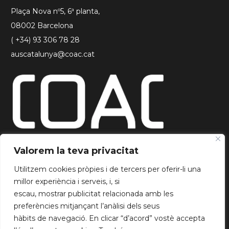
Plaça Nova nº5, 6ª planta,
08002 Barcelona
( +34) 93 306 78 28
auscatalunya@coac.cat
Valorem la teva privacitat
Utilitzem cookies pròpies i de tercers per oferir-li una
millor experiència i serveis, i, si
INFORMACIÓ
escau, mostrar publicitat relacionada amb les
Qui som?
preferències mitjançant l’anàlisi dels seus
Blog
hàbits de navegació. En clicar “d’acord” vostè accepta
Agrupa’t